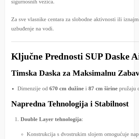
sigurnosnih vezica.
Za sve vlasnike centara za slobodne aktivnosti ili iznaj
uzbuđenje na vodi.
Ključne Prednosti SUP Daske Ai
Timska Daska za Maksimalnu Zaba
Dimenzije od
670 cm dužine
i
87 cm širine
pružaju d
Napredna Tehnologija i Stabilnost
Double Layer tehnologija
:
Konstrukcija s dvostrukim slojem omogućuje na