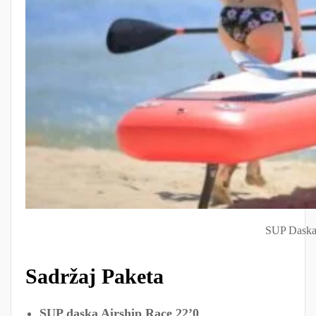
SUP Daska
Sadržaj Paketa
SUP daska Airship Race 22’0