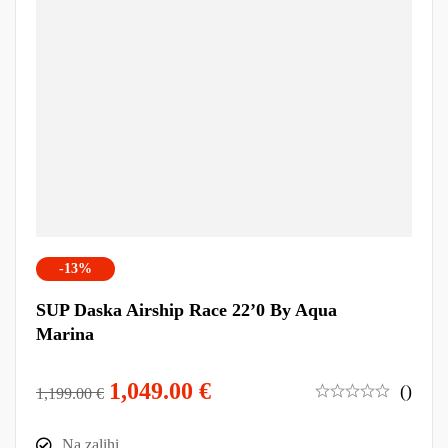
-13%
SUP Daska Airship Race 22’0 By Aqua
Marina
1,049.00
€
()
1,199.00
€
Na zalihi