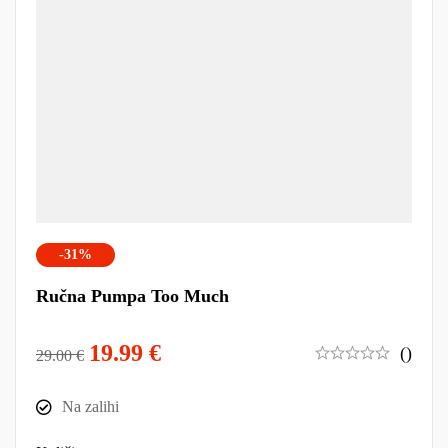
-31%
Ručna Pumpa Too Much
19.99
€
()
29.00
€
Na zalihi