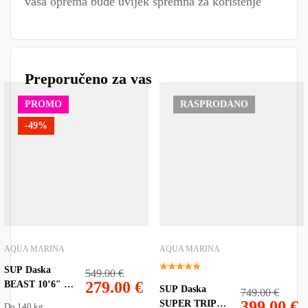
vaša oprema bude uvijek spremna za korištenje
Preporučeno za vas
PROMO
RASPRODANO
-49%
AQUA MARINA
AQUA MARINA
SUP Daska
549.00
€
279.00
€
BEAST 10’6″ by
SUP Daska
749.00
€
Aqua Marina
399.00
€
SUPER TRIP
Do 140 kg