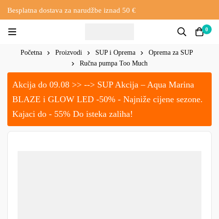
Besplatna dostava za narudžbe iznad 50 €
0
Početna
Proizvodi
SUP i Oprema
Oprema za SUP
Ručna pumpa Too Much
Akcija do 09.08 >> --> SUP Akcija – Aqua Marina
BLAZE i GLOW LED -50% - Najniže cijene sezone.
Kajaci do - 55% Do isteka zaliha!