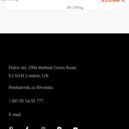
TANDEM BT-
Do 230 kg
20ST02 by Aqua
Marina
Dulov ltd, 299a Bethnal Green Road,
E2 6AH London, UK
Predstavnik za Hrvatsku
+385 95 54 95 777
E-mail