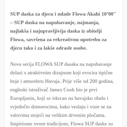
SUP daska za djecu i mlade Flowa Akahi 10’00″
– SUP daska na napuhavanje, najmanja,
najlakša i najupravljivija daska iz obitelji
Flowa, savršena za rekreativnu upotrebu za
djecu tako i za lakše odrasle osobe.
Nova serija FLOWA SUP dasaka na napuhavanje
dolazi s atraktivnim dizajnom koji evocira tipične
boje i atmosferu Havaja. Prije više od 200 godina,
engleski istraživač James Cook bio je prvi
Europljanin, koji se iskrcao na havajsku obalu i
svjedočio domorocima, kako veslaju i voze se na
valovima stojeći na velikim drvenim pločama.
Inspirirane ovom tradicijom, Flowa SUP daske su