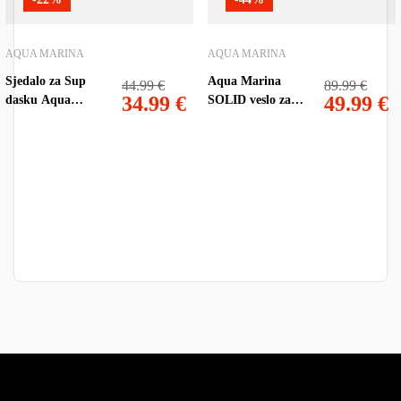
AQUA MARINA
AQUA MARINA
Sjedalo za Sup
Aqua Marina
44.99
€
89.99
€
34.99
€
49.99
€
dasku Aqua
SOLID veslo za
Marina
SUP