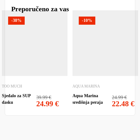
Preporučeno za vas
-38%
-10%
TOO MUCH
AQUA MARINA
Sjedalo za SUP
Aqua Marina
39.99
€
24.99
€
24.99
€
22.48
€
dasku
središnja peraja