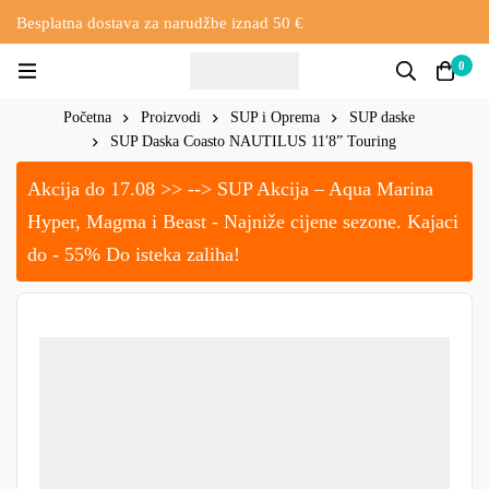
Besplatna dostava za narudžbe iznad 50 €
0
Početna
Proizvodi
SUP i Oprema
SUP daske
SUP Daska Coasto NAUTILUS 11′8” Touring
Akcija do 17.08 >> --> SUP Akcija – Aqua Marina
Hyper, Magma i Beast - Najniže cijene sezone. Kajaci
do - 55% Do isteka zaliha!