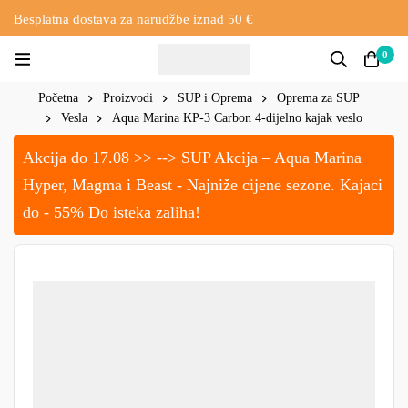
Besplatna dostava za narudžbe iznad 50 €
0
Početna
Proizvodi
SUP i Oprema
Oprema za SUP
Vesla
Aqua Marina KP-3 Carbon 4-dijelno kajak veslo
Akcija do 17.08 >> --> SUP Akcija – Aqua Marina
Hyper, Magma i Beast - Najniže cijene sezone. Kajaci
do - 55% Do isteka zaliha!