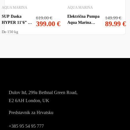
AQUA MARINA
AQUA MARINA
SUP Daska
Električna Pumpa
619.00
€
149.99
€
399.00
€
89.99
€
HYPER 11’6” by
Aqua Marina
Aqua Marina
TURBO EP-T20
Do 150 kg
12V 20 psi
Dulov ltd, 299a Bethnal Green Road,
E2 6AH London, UK
Predstavnik za Hrvatsku
+385 95 54 95 777