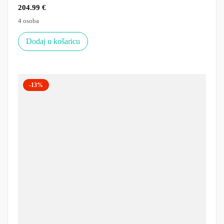
204.99
€
4 osoba
Dodaj u košaricu
-13%