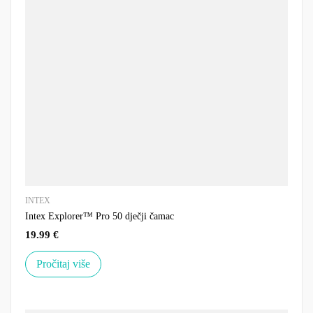
INTEX
Intex Explorer™ Pro 50 dječji čamac
19.99
€
Pročitaj više